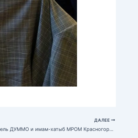
ДАЛЕЕ
Председатель ДУММО и имам-хатыб МРОМ Красногорска встретились с Главой г.о. Красногорск