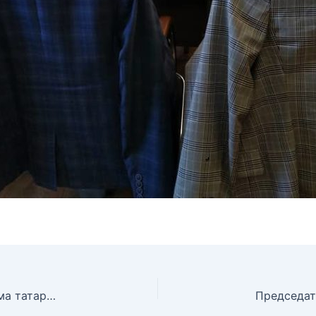
Пленарное заседание X Всероссийского форума татарских религиозных деятелей «Национальная самобытность и религия»