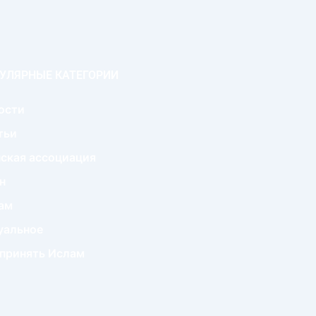
УЛЯРНЫЕ КАТЕГОРИИ
ости
тьи
ская ассоциация
н
ам
уальное
 принять Ислам