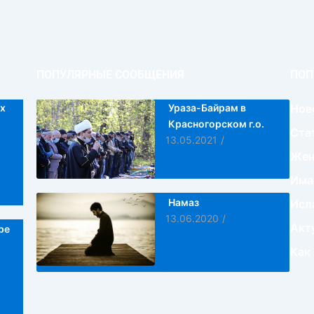
ПОПУЛЯРНЫЕ СООБЩЕНИЯ
ПОП
х
Ураза-Байрам в
Нов
Красногорском г.о.
Ста
13.05.2021
/
Жен
Има
Намаз
Исл
13.06.2020
/
Акт
ре
Как