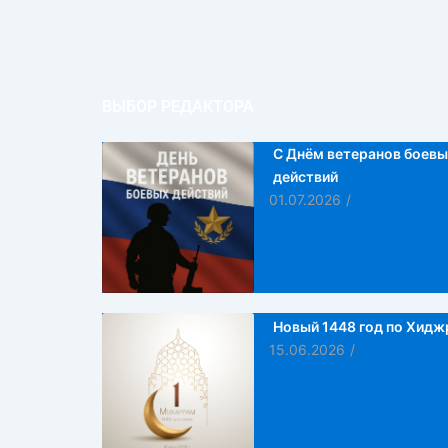
ВЫБОР РЕДАКТОРА
С Днём ветеранов боевы
действий
01.07.2026
/
Новый 1448 год по Хидж
15.06.2026
/