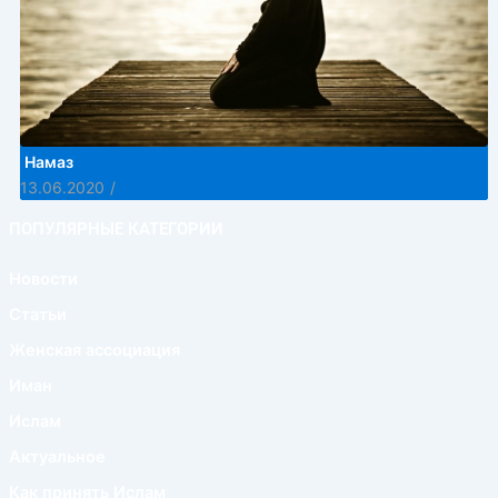
Намаз
13.06.2020
/
ПОПУЛЯРНЫЕ КАТЕГОРИИ
Новости
Статьи
Женская ассоциация
Иман
Ислам
Актуальное
Как принять Ислам