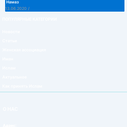
Намаз
13.06.2020
/
ПОПУЛЯРНЫЕ КАТЕГОРИИ
Новости
Статьи
Женская ассоциация
Иман
Ислам
Актуальное
Как принять Ислам
О НАС
Адрес: