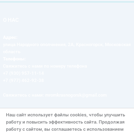
О НАС
Адрес:
улица Народного ополчнения, 2А, Красногорск, Московская
область
Телефоны:
Свяжитесь с нами по номеру телефона
+7 (930) 957-11-14
+7 (977) 462-92-38
Свяжитесь с нами: mromkrasnogorsk@gmail.com
Наш сайт использует файлы cookies, чтобы улучшить
СЛЕДУЙ ЗА НАМИ
работу и повысить эффективность сайта. Продолжая
работу с сайтом, вы соглашаетесь с использованием
V
T
Y