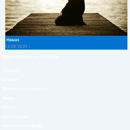
Намаз
13.06.2020
/
ПОПУЛЯРНЫЕ КАТЕГОРИИ
Новости
Статьи
Женская ассоциация
Иман
Ислам
Актуальное
Как принять Ислам