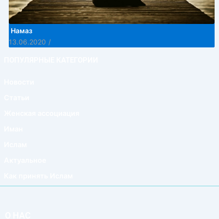
Намаз
13.06.2020
/
ПОПУЛЯРНЫЕ КАТЕГОРИИ
Новости
Статьи
Женская ассоциация
Иман
Ислам
Актуальное
Как принять Ислам
О НАС