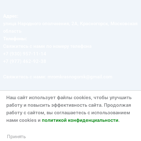
Адрес:
улица Народного ополчнения, 2А, Красногорск, Московская
область
Телефоны:
Свяжитесь с нами по номеру телефона
+7 (930) 957-11-14
+7 (977) 462-92-38
Свяжитесь с нами: mromkrasnogorsk@gmail.com
Наш сайт использует файлы cookies, чтобы улучшить
СЛЕДУЙ ЗА НАМИ
работу и повысить эффективность сайта. Продолжая
работу с сайтом, вы соглашаетесь с использованием
V
T
Y
нами cookies и
политикой конфиденциальности
.
k
e
o
l
u
e
t
Политика конфиденциальности
Принять
g
u