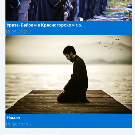
Ураза-Байрам в Красногорском г.о.
13.05.2021
/
Намаз
13.06.2020
/