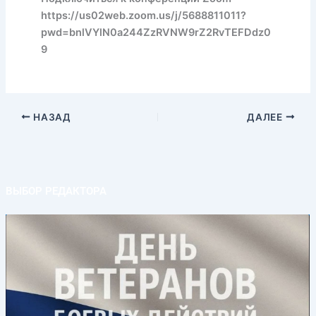
https://us02web.zoom.us/j/5688811011?
pwd=bnlVYlN0a244ZzRVNW9rZ2RvTEFDdz0
9
НАЗАД
ДАЛЕЕ
ВЫБОР РЕДАКТОРА