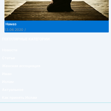
Намаз
13.06.2020
/
ПОПУЛЯРНЫЕ КАТЕГОРИИ
Новости
Статьи
Женская ассоциация
Иман
Ислам
Актуальное
Как принять Ислам