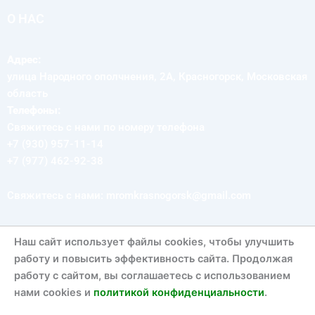
О НАС
Адрес:
улица Народного ополчнения, 2А, Красногорск, Московская
область
Телефоны:
Свяжитесь с нами по номеру телефона
+7 (930) 957-11-14
+7 (977) 462-92-38
Свяжитесь с нами: mromkrasnogorsk@gmail.com
Наш сайт использует файлы cookies, чтобы улучшить
СЛЕДУЙ ЗА НАМИ
работу и повысить эффективность сайта. Продолжая
работу с сайтом, вы соглашаетесь с использованием
V
T
Y
нами cookies и
политикой конфиденциальности
.
k
e
o
l
u