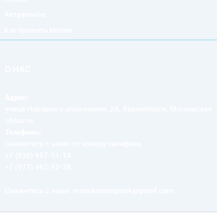
Актуальное
Как принять Ислам
О НАС
Адрес:
улица Народного ополчнения, 2А, Красногорск, Московская
область
Телефоны:
Свяжитесь с нами по номеру телефона
+7 (930) 957-11-14
+7 (977) 462-92-38
Свяжитесь с нами: mromkrasnogorsk@gmail.com