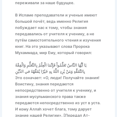
переживали за наше будущее.
В Исламе преподаватели и ученые имеют
большой почёт, ведь именно Религия
побуждает нас к тому, чтобы знания
передавались от учителя к ученику, а не
путём самостоятельного чтения и изучения
книг. На это указывают слова Пророка
Мухаммада, мир Ему, который говорил:
يَا أيُّهَا النَّاسُ تَعَلَّمُواْ فَإِنَّمَا الْعِلْمُ بِالتَّعَلُّمِ وَالْفِقْهُ
بِالتَّفَقُّهِ وَمَنْ يُرِدِ اللَّهُ بِهِ خَيْرًا يُفَقِّهْهُ في الدِّيْنِ
Это означает: «О, люди! Получайте знания!
Воистину, знания передаются
непосредственно от учителя к ученику, и
знания мусульманского права также
передаются непосредственно из уст в уста.
И кому Аллаh хочет блага, тому дарует
знание нашей Религии». [Передал Ат-