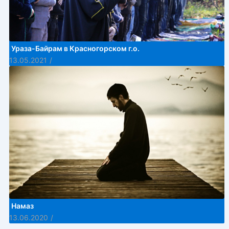
Ураза-Байрам в Красногорском г.о.
13.05.2021
/
Намаз
13.06.2020
/