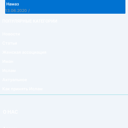
Намаз
13.06.2020
/
ПОПУЛЯРНЫЕ КАТЕГОРИИ
Новости
Статьи
Женская ассоциация
Иман
Ислам
Актуальное
Как принять Ислам
О НАС