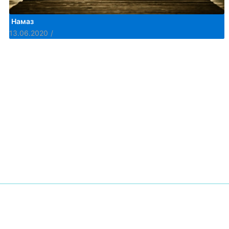
Намаз
13.06.2020
/
ПОПУЛЯРНЫЕ КАТЕГОРИИ
Новости
Статьи
Женская ассоциация
Иман
Ислам
Актуальное
Как принять Ислам
О НАС