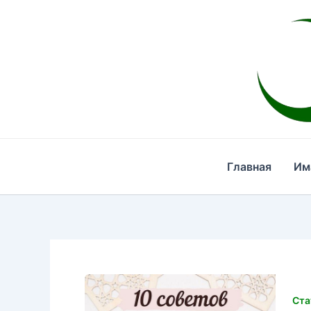
Перейти
к
содержимому
Главная
Им
Ста