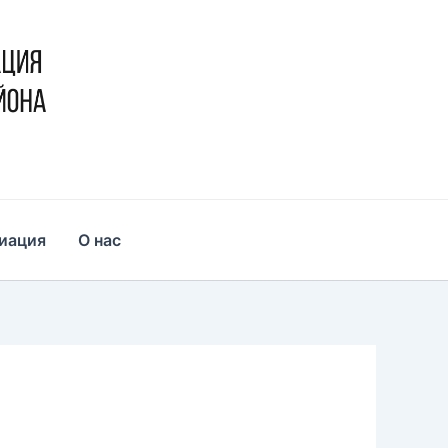
иация
О нас