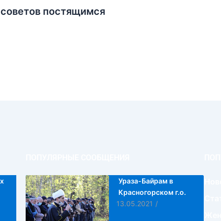
 советов постящимся
ПОПУЛЯРНЫЕ СООБЩЕНИЯ
ПОП
х
Ураза-Байрам в
Нов
Красногорском г.о.
Ста
13.05.2021
/
Жен