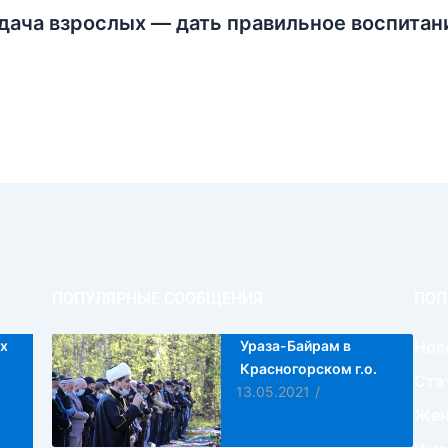
дача взрослых — дать правильное воспитан
ПОПУЛЯРНЫЕ СООБЩЕНИЯ
ПОП
х
Ураза-Байрам в
Нов
Красногорском г.о.
Ста
13.05.2021
/
Жен