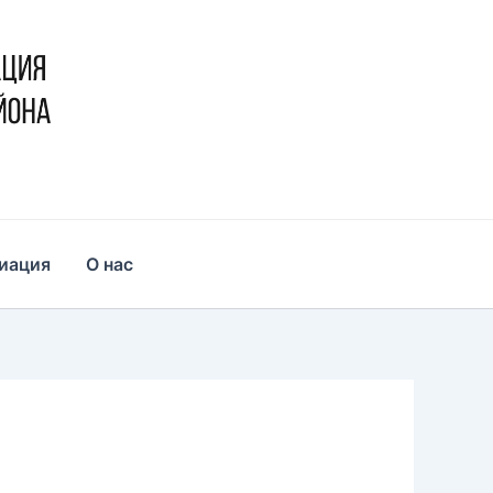
иация
О нас