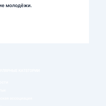
ие молодёжи.
УЛЯРНЫЕ КАТЕГОРИИ
ости
тьи
ская ассоциация