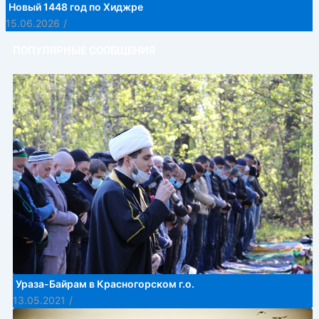
Новый 1448 год по Хиджре
15.06.2026
/
ПОПУЛЯРНЫЕ СООБЩЕНИЯ
Ураза-Байрам в Красногорском г.о.
13.05.2021
/