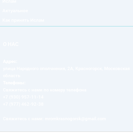
Ислам
Актуальное
Как принять Ислам
О НАС
Адрес:
улица Народного ополчнения, 2А, Красногорск, Московская
область
Телефоны:
Свяжитесь с нами по номеру телефона
+7 (930) 957-11-14
+7 (977) 462-92-38
Свяжитесь с нами: mromkrasnogorsk@gmail.com