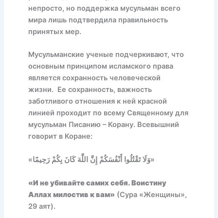
непросто, но поддержка мусульман всего
мира лишь подтвердила правильность
принятых мер.
Мусульманские ученые подчеркивают, что
основным принципом исламского права
является сохранность человеческой
жизни. Ее сохранность, важность
заботливого отношения к ней красной
линией проходит по всему Священному для
мусульман Писанию – Корану. Всевышний
говорит в Коране:
«وَلَا تَقْتُلُوا أَنْفُسَكُمْ إِنَّ اللَّهَ كَانَ بِكُمْ رَحِيمًا»
«И не убивайте самих себя. Воистину
Аллах милостив к вам»
(Сура «Женщины»,
29 аят).