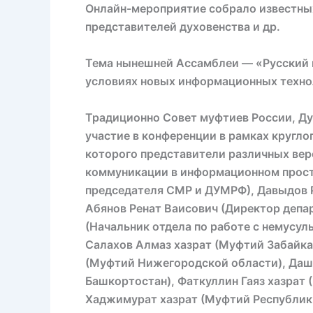
Онлайн-мероприятие собрало известных
представителей духовенства и др.
Тема нынешней Ассамблеи — «Русский м
условиях новых информационных техно
Традиционно Совет муфтиев России, Д
участие в конференции в рамках кругл
которого представители различных ве
коммуникации в информационном простр
председателя СМР и ДУМРФ), Давыдов Р
Абянов Ренат Ваисович (Директор депа
(Начальник отдела по работе с немусу
Салахов Алмаз хазрат (Муфтий Забайка
(Муфтий Нижегородской области), Дашк
Башкортостан), Фаткуллин Гаяз хазрат 
Хаджимурат хазрат (Муфтий Республики