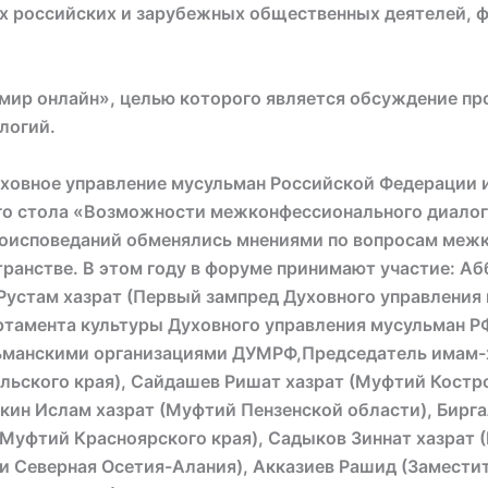
 российских и зарубежных общественных деятелей, фи
ир онлайн», целью которого является обсуждение пр
логий.
уховное управление мусульман Российской Федерации
ого стола «Возможности межконфессионального диалога
роисповеданий обменялись мнениями по вопросам меж
анстве. В этом году в форуме принимают участие: Аб
устам хазрат (Первый зампред Духовного управления
ртамента культуры Духовного управления мусульман Р
льманскими организациями ДУМРФ,Председатель имам-
льского края), Сайдашев Ришат хазрат (Муфтий Костро
ин Ислам хазрат (Муфтий Пензенской области), Бирга
(Муфтий Красноярского края), Садыков Зиннат хазрат
 Северная Осетия-Алания), Акказиев Рашид (Замести