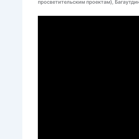
просветительским проектам), Багаутди