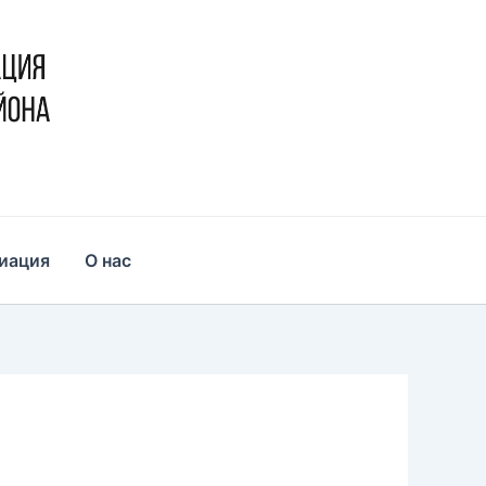
иация
О нас