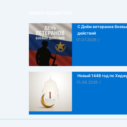
ВЫБОР РЕДАКТОРА
С Днём ветеранов боевы
действий
01.07.2026
/
Новый 1448 год по Хидж
15.06.2026
/