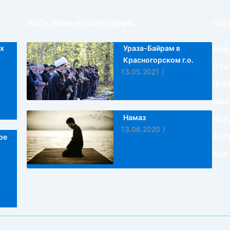
ПОПУЛЯРНЫЕ СООБЩЕНИЯ
ПОП
х
Ураза-Байрам в
Нов
Красногорском г.о.
Ста
13.05.2021
/
Жен
Има
Намаз
Исл
13.06.2020
/
Акт
ре
Как