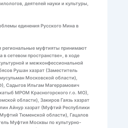
лологов, деятелей науки и культуры,
облемы единения Русского Мина в
 и региональные муфтияты принимают
 в сетевом пространстве», в ходе
культурной и межконфессиональной
бясов Рушан хазрат (Заместитель
 мусульман Московской области),
Ф), Садыгов Ильгам Магеррамович
хатыб МРОМ Красногорского г.о. МО),
мской области), Закиров Гаязь хазрат
лин Айнур хазрат (Муфтий Республики
 (Муфтий Тюменской области), Гацалов
тель Муфтия Москвы по культурно-