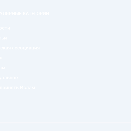
УЛЯРНЫЕ КАТЕГОРИИ
ости
тьи
ская ассоциация
н
ам
уальное
 принять Ислам