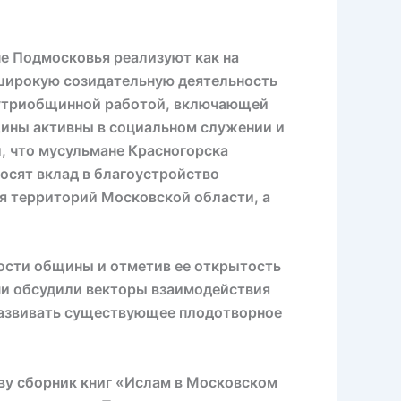
не Подмосковья реализуют как на
л широкую созидательную деятельность
внутриобщинной работой, включающей
щины активны в социальном служении и
, что мусульмане Красногорска
осят вклад в благоустройство
я территорий Московской области, а
ности общины и отметив ее открытость
чи обсудили векторы взаимодействия
развивать существующее плодотворное
ву сборник книг «Ислам в Московском