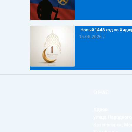
Новый 1448 год по Хидж
15.06.2026
/
О НАС
Адрес:
улица Народного
Красногорск, Мо