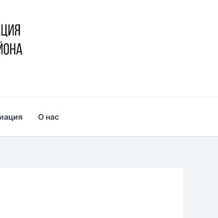
иация
О нас