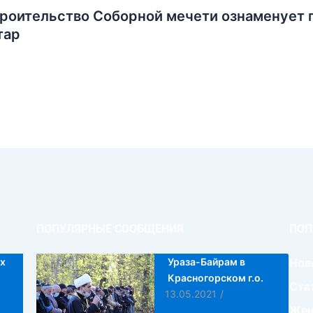
роительство Соборной мечети ознаменует 
тар
ПОПУЛЯРНЫЕ СООБЩЕНИЯ
ПОП
х
Ураза-Байрам в
Нов
Красногорском г.о.
Ста
13.05.2021
/
Жен